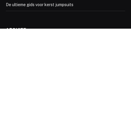
De ultieme gids voor kerst jumpsuits
ARCHIEF
ALGEMEEN
BOEKEN
DAG ACTIVITEITEN
FILM
GAMES
HUMOR
LIFESTYLE
OVERIGE
REIZEN
SPELEN
TV SHOW
VERMAAK
VRIJETIJD
© 2023 offlinedefilm.be Alle rechten voorbehouden.